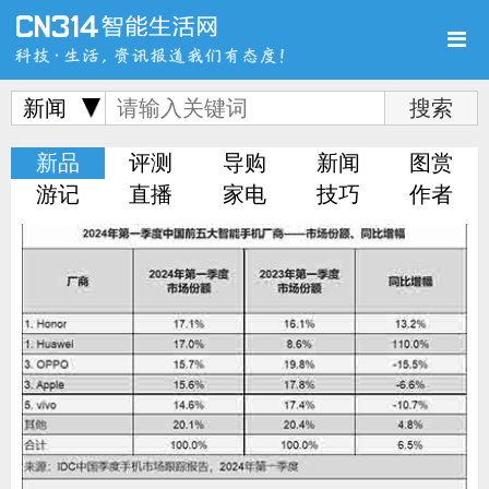
新闻
新品
评测
导购
新闻
图赏
首页
新品
评测
游记
直播
家电
技巧
作者
导购
新闻
视频
图赏
游记
直播