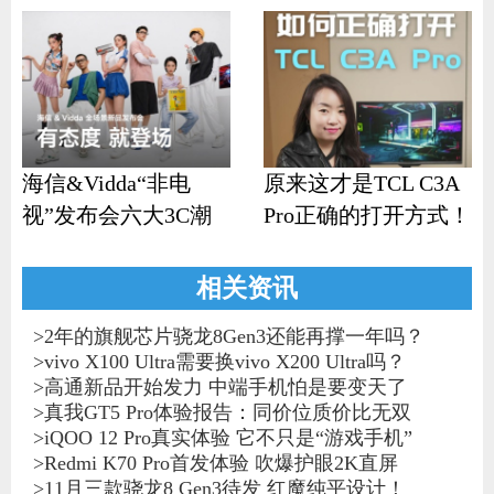
海信&Vidda“非电
原来这才是TCL C3A
视”发布会六大3C潮
Pro正确的打开方式！
品齐发
相关资讯
>
2年的旗舰芯片骁龙8Gen3还能再撑一年吗？
>
vivo X100 Ultra需要换vivo X200 Ultra吗？
>
高通新品开始发力 中端手机怕是要变天了
>
真我GT5 Pro体验报告：同价位质价比无双
>
iQOO 12 Pro真实体验 它不只是“游戏手机”
>
Redmi K70 Pro首发体验 吹爆护眼2K直屏
>
11月三款骁龙8 Gen3待发 红魔纯平设计！