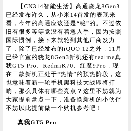
【CN314智能生活】高通骁龙8Gen3
已经发布许久，从小米14首发的表现来
看，今年的高通应该还是“稳”的。不过依
家电
技巧
作者
旧有很多等等党没有着急入手，因为按照
国际惯例，接下来就轮到其他厂商发力
了，除了已经发布的iQOO 12之外，11月
登录
注册
已经官宣的骁龙8Gen3新机还有realme真
我GT5 Pro、RedmiK70、红魔9Pro，现
在三款新机正处于“热情”的预热阶段，这
也意味着新一轮手机黑科技大战即将打
响，那么具体有哪些亮点？这里不妨就为
大家提前盘点一下，准备换新机的小伙伴
不妨以此提前做一个购机参考吧！
真我GT5 Pro