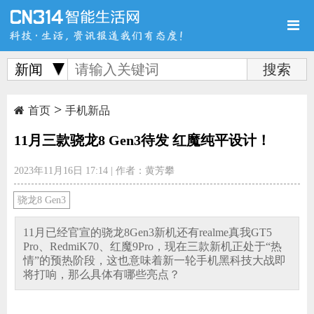
新闻
>
首页
新品
评测
首页
手机新品
11月三款骁龙8 Gen3待发 红魔纯平设计！
2023年11月16日 17:14
|
作者：黄芳攀
导购
新闻
视频
骁龙8 Gen3
11月已经官宣的骁龙8Gen3新机还有realme真我GT5
Pro、RedmiK70、红魔9Pro，现在三款新机正处于“热
情”的预热阶段，这也意味着新一轮手机黑科技大战即
将打响，那么具体有哪些亮点？
图赏
游记
直播