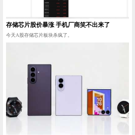
存储芯片股价暴涨 手机厂商笑不出来了
家电
技巧
作者
今天A股存储芯片板块杀疯了。
登录
注册