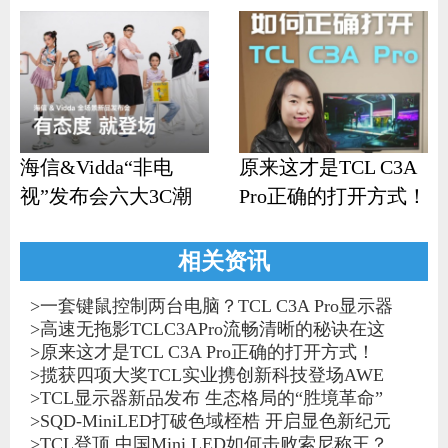
海信&Vidda“非电
原来这才是TCL C3A
视”发布会六大3C潮
Pro正确的打开方式！
品齐发
相关资讯
>
一套键鼠控制两台电脑？TCL C3A Pro显示器
>
高速无拖影TCLC3APro流畅清晰的秘诀在这
>
原来这才是TCL C3A Pro正确的打开方式！
>
揽获四项大奖TCL实业携创新科技登场AWE
>
TCL显示器新品发布 生态格局的“胜境革命”
>
SQD-MiniLED打破色域桎梏 开启显色新纪元
>
TCL登顶 中国Mini LED如何击败索尼称王？