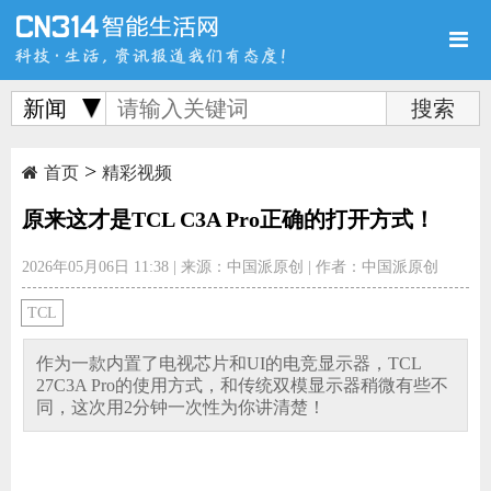
新闻
>
首页
新品
评测
首页
精彩视频
原来这才是TCL C3A Pro正确的打开方式！
2026年05月06日 11:38
|
来源：中国派原创
|
作者：中国派原创
导购
新闻
视频
TCL
作为一款内置了电视芯片和UI的电竞显示器，TCL
27C3A Pro的使用方式，和传统双模显示器稍微有些不
同，这次用2分钟一次性为你讲清楚！
图赏
游记
直播