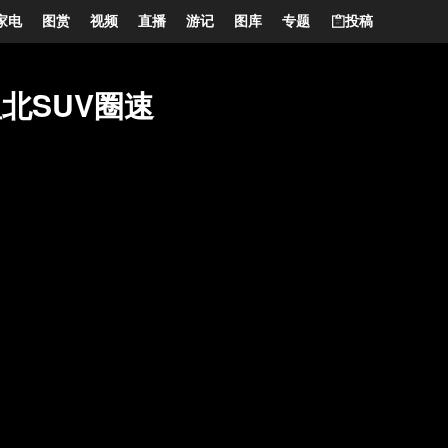
家电
图赏
视频
直播
游记
图库
专题
投稿

纽北SUV圈速