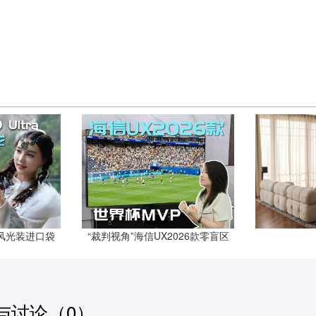
tra风光装进口袋
“裁判视角”海信UX2026款零盲区
与讨论（
0
）