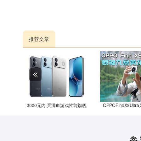
推荐文章

3000元内 买满血游戏性能旗舰
OPPOFindX9Ul
参