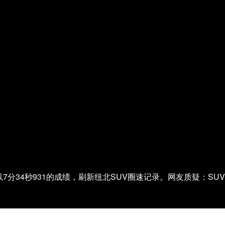
T以7分34秒931的成绩，刷新纽北SUV圈速记录。网友质疑：S