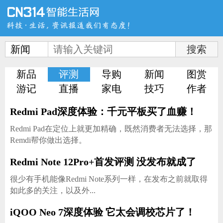
新闻
新品
评测
导购
新闻
图赏
首页
新品
评测
游记
直播
家电
技巧
作者
Redmi Pad深度体验：千元平板买了血赚！
Redmi Pad在定位上就更加精确，既然消费者无法选择，那
导购
新闻
视频
Remdi帮你做出选择。
Redmi Note 12Pro+首发评测 没发布就成了
很少有手机能像Redmi Note系列一样，在发布之前就取得
如此多的关注，以及外...
图赏
游记
直播
iQOO Neo 7深度体验 它太会调校芯片了！