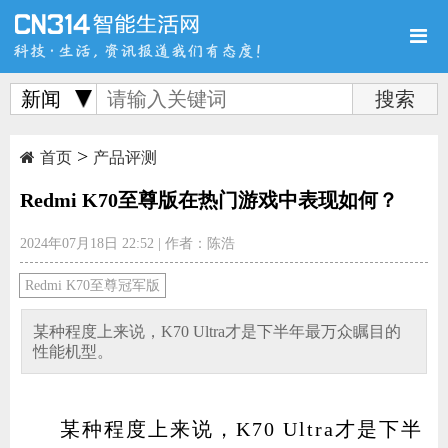
新闻
>
首页
新品
评测
首页
产品评测
Redmi K70至尊版在热门游戏中表现如何？
2024年07月18日 22:52
|
作者：陈浩
导购
新闻
视频
Redmi K70至尊冠军版
某种程度上来说，K70 Ultra才是下半年最万众瞩目的
性能机型。
图赏
游记
直播
某种程度上来说，K70 Ultra才是下半