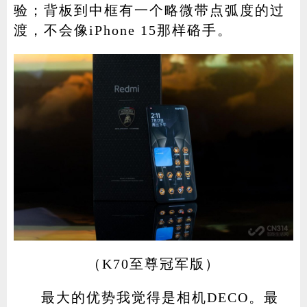
验；背板到中框有一个略微带点弧度的过
渡，不会像iPhone 15那样硌手。
（K70至尊冠军版）
最大的优势我觉得是相机DECO。最