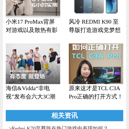
小米17 ProMax背屏
风冷 REDMI K90 至
对游戏以及散热有影
尊版打造游戏党梦想
响？
机
海信&Vidda“非电
原来这才是TCL C3A
视”发布会六大3C潮
Pro正确的打开方式！
品齐发
相关资讯
>
Redmi K70至尊版在热门游戏中表现如何？