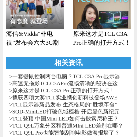
海信&Vidda“非电
原来这才是TCL C3A
视”发布会六大3C潮
Pro正确的打开方式！
品齐发
相关资讯
>
一套键鼠控制两台电脑？TCL C3A Pro显示器
>
高速无拖影TCLC3APro流畅清晰的秘诀在这
>
原来这才是TCL C3A Pro正确的打开方式！
>
揽获四项大奖TCL实业携创新科技登场AWE
>
TCL显示器新品发布 生态格局的“胜境革命”
>
SQD-MiniLED打破色域桎梏 开启显色新纪元
>
TCL登顶 中国Mini LED如何击败索尼称王？
>
TCL Q9L万象分区和普通MIni LED差别在哪？
>
TCL Q9L Pro也能智能刮削电影做海报墙了？