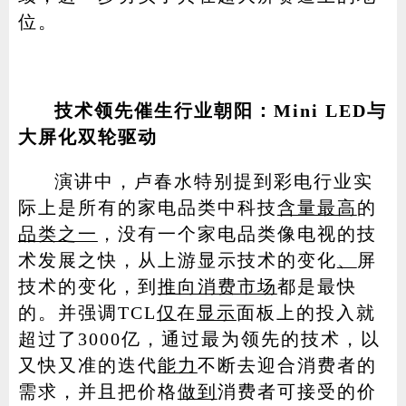
位。
技术领先催生行业朝阳：Mini LED与
大屏化双轮驱动
演讲中，卢春水特别提到彩电行业实
际上是所有的家电品类中科技
含量最高
的
品类之一
，没有一个家电品类像电视的技
术发展之快，从上游显示技术的变化
、
屏
技术的变化，到
推向消费市场
都是最快
的。并强调TCL
仅
在
显示
面板上的投入就
超过了3000亿，通过最为领先的技术，以
又快又准的迭代
能力
不断去迎合消费者的
需求，并且把价格
做到
消费者可接受的价