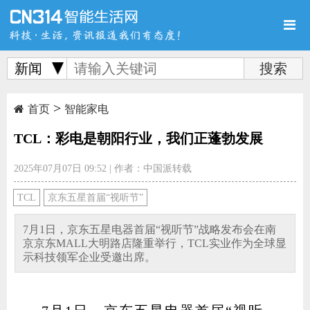
新闻
>
首页
新品
评测
首页
智能家电
TCL：彩电是朝阳行业，我们正蓬勃发展
2025年07月07日 09:52
|
作者：中国派转载
导购
新闻
视频
TCL
京东五星首届“视听节”
7月1日，京东五星电器首届“视听节”战略发布会在南
京京东MALL大明路店隆重举行，TCL实业作为全球显
示科技领军企业受邀出席。
图赏
游记
直播