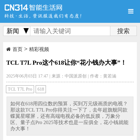
新闻
>
首页
新品
评测
首页
精彩视频
TCL T7L Pro这个618让你“花小钱办大事”！
2025年06月03日 17:47
|
来源：中国派原创
|
作者：黄若涵
导购
新闻
视频
TCL T7L Pro
618
如何在618用四位数的预算，买到万元级画质的电视？
那这款TCL T7L Pro你得关注一下了，去年超旗舰同款
蝶翼星曜屏，还有高端电视必备的低反膜，万象分
区、量子点Pro 2025等技术也是一应俱全，花小钱就能
图赏
游记
直播
办大事！