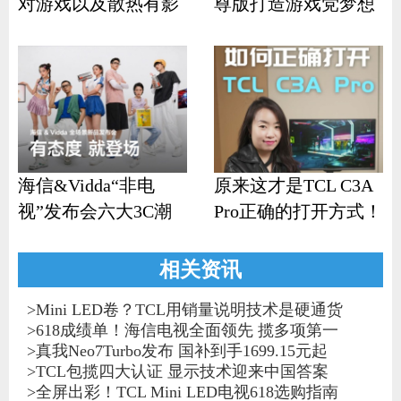
对游戏以及散热有影
尊版打造游戏党梦想
响？
机
海信&Vidda“非电
原来这才是TCL C3A
视”发布会六大3C潮
Pro正确的打开方式！
品齐发
相关资讯
>
Mini LED卷？TCL用销量说明技术是硬通货
>
618成绩单！海信电视全面领先 揽多项第一
>
真我Neo7Turbo发布 国补到手1699.15元起
>
TCL包揽四大认证 显示技术迎来中国答案
>
全屏出彩！TCL Mini LED电视618选购指南