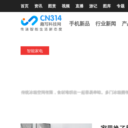
首页
资讯
图赏
视频
直播
游记
图库
专题
手机新品
行业新闻
产
智能家电
持久保鲜不串味 十款多门冰
传统冰箱空间有限，食材堆积在一起容易串味。多门冰箱拥
家里换了