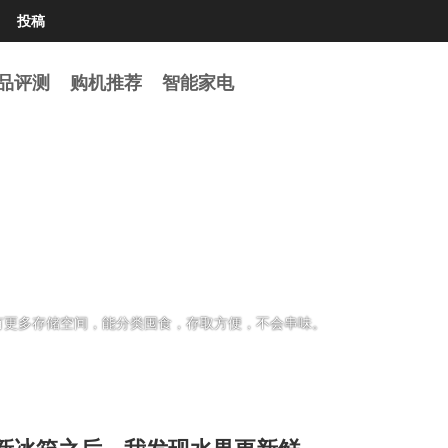
投稿

品评测
购机推荐
智能家电
箱保食材新鲜
有更多存储空间，能分类囤食，存取方便，不会串味。
新冰箱之后，我发现水果更新鲜