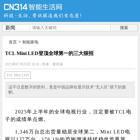
新闻
>
首页
智能家电
首页
新品
评测
TCL Mini LED登顶全球第一的三大狠招
2025年07月25日 16:41
|
作者：黄若涵
导购
新闻
视频
TCL Mini LED
这不仅是数字的胜利，更是中国品牌在显示技术“无人区”插下的旗
帜。
图赏
游记
直播
2025年上半年的全球电视行业，注定要被TCL电
子的成绩单点燃。
1,346万台总出货量稳居全球第二，Mini LED电
家电
技巧
作者
视以137万台、176.1%的恐怖增速持续稳坐世界第