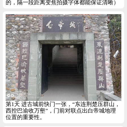
的，隔一段距离变焦拍摄字体都能保证清晰）
第1天 进古城前快门一张，“东连荆楚压群山，
西控巴渝收万壑”，门前对联点出白帝城地理
位置的重要性。