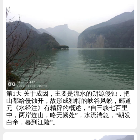
第1天 关于成因，主要是流水的朔源侵蚀，把
山都给侵蚀开，故形成独特的峡谷风貌，郦道
元《水经注》有精辟的概述，“自三峡七百里
中，两岸连山，略无阙处”，水流湍急，“朝发
白帝，暮到江陵”。