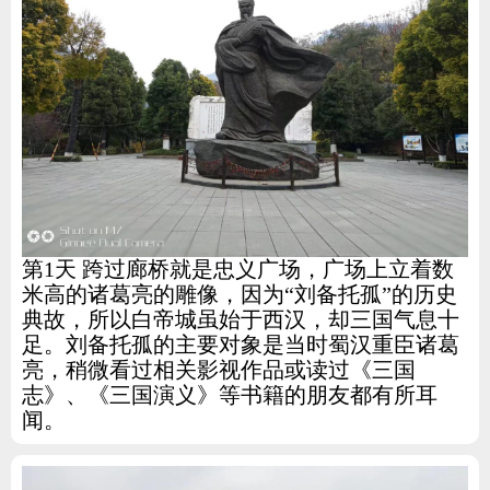
第1天 跨过廊桥就是忠义广场，广场上立着数
米高的诸葛亮的雕像，因为“刘备托孤”的历史
典故，所以白帝城虽始于西汉，却三国气息十
足。刘备托孤的主要对象是当时蜀汉重臣诸葛
亮，稍微看过相关影视作品或读过《三国
志》、《三国演义》等书籍的朋友都有所耳
闻。