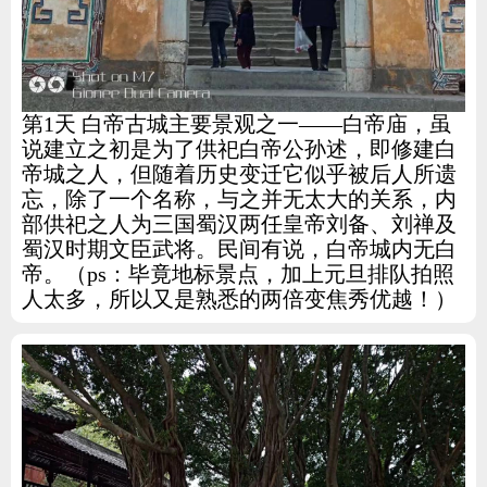
第1天 白帝古城主要景观之一——白帝庙，虽
说建立之初是为了供祀白帝公孙述，即修建白
帝城之人，但随着历史变迁它似乎被后人所遗
忘，除了一个名称，与之并无太大的关系，内
部供祀之人为三国蜀汉两任皇帝刘备、刘禅及
蜀汉时期文臣武将。民间有说，白帝城内无白
帝。（ps：毕竟地标景点，加上元旦排队拍照
人太多，所以又是熟悉的两倍变焦秀优越！）