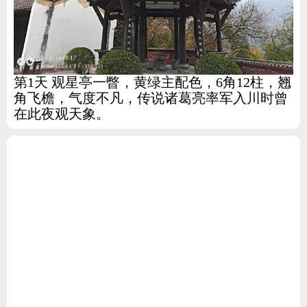
第1天 观星亭一瞥，黄绿主配色，6角12柱，翘
角飞檐，气度不凡，传说诸葛亮率军入川时曾
在此夜观天象。