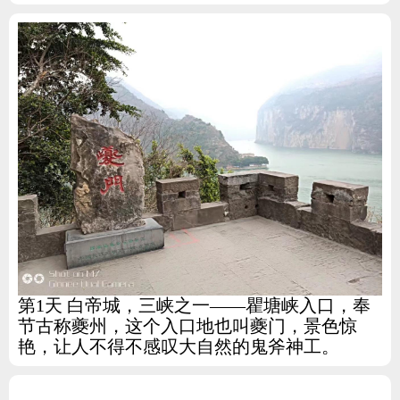
第1天 白帝城，三峡之一——瞿塘峡入口，奉
节古称夔州，这个入口地也叫夔门，景色惊
艳，让人不得不感叹大自然的鬼斧神工。