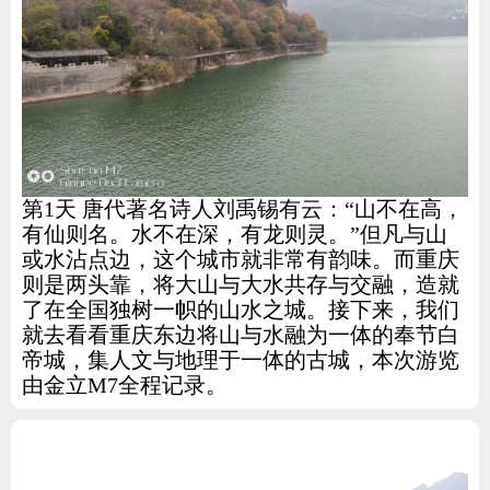
家电
技巧
作者
第1天 唐代著名诗人刘禹锡有云：“山不在高，
登录
注册
有仙则名。水不在深，有龙则灵。”但凡与山
或水沾点边，这个城市就非常有韵味。而重庆
则是两头靠，将大山与大水共存与交融，造就
了在全国独树一帜的山水之城。接下来，我们
就去看看重庆东边将山与水融为一体的奉节白
帝城，集人文与地理于一体的古城，本次游览
由金立M7全程记录。