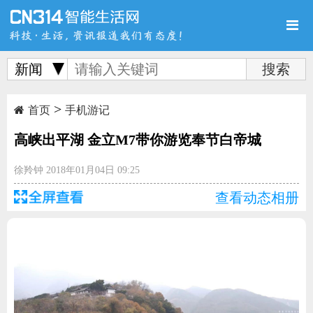
新闻
>
首页
新品
评测
首页
手机游记
高峡出平湖 金立M7带你游览奉节白帝城
徐羚钟
2018年01月04日 09:25
查看动态相册
导购
新闻
视频
图赏
游记
直播