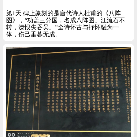
第1天 碑上篆刻的是唐代诗人杜甫的《八阵
图》，“功盖三分国，名成八阵图。江流石不
转，遗恨失吞吴。”全诗怀古与抒怀融为一
体，伤己垂暮无成。