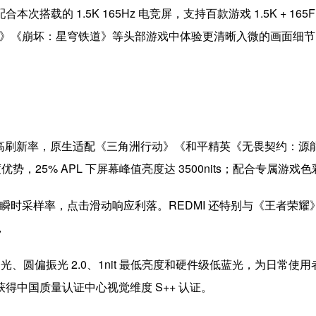
次搭载的 1.5K 165Hz 电竞屏，支持百款游戏 1.5K + 16
原神》《崩坏：星穹铁道》等头部游戏中体验更清晰入微的画面细节
65Hz 超高刷新率，原生适配《三角洲行动》《和平精英《无畏契约：
度优势，25% APL 下屏幕峰值亮度达 3500nits；配合专属
00Hz 瞬时采样率，点击滑动响应利落。REDMI 还特别与《王
，
C 调光、圆偏振光 2.0、1nit 最低亮度和硬件级低蓝光，为日
得中国质量认证中心视觉维度 S++ 认证。