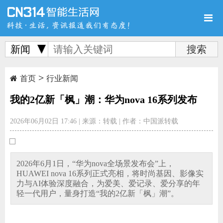
新闻
>
首页
新品
评测
首页
行业新闻
我的2亿新「枫」潮：华为nova 16系列发布
2026年06月02日 17:46
|
来源：转载
|
作者：中国派转载
导购
新闻
视频
2026年6月1日，“华为nova全场景发布会”上，
HUAWEI nova 16系列正式亮相，将时尚基因、影像实
力与AI体验深度融合，为爱美、爱记录、爱分享的年
轻一代用户，量身打造“我的2亿新「枫」潮”。
图赏
游记
直播