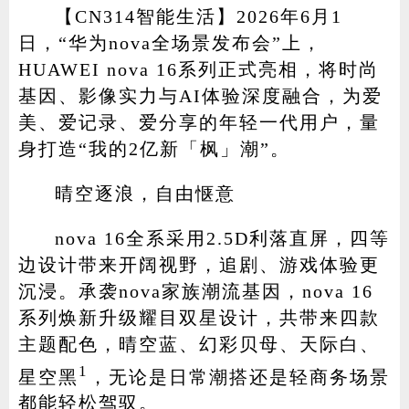
【CN314智能生活】2026年6月1
日，“华为nova全场景发布会”上，
HUAWEI nova 16系列正式亮相，将时尚
家电
技巧
作者
基因、影像实力与AI体验深度融合，为爱
美、爱记录、爱分享的年轻一代用户，量
身打造“我的2亿新「枫」潮”。
登录
注册
晴空逐浪，自由惬意
nova 16全系采用2.5D利落直屏，四等
边设计带来开阔视野，追剧、游戏体验更
沉浸。承袭nova家族潮流基因，nova 16
系列焕新升级耀目双星设计，共带来四款
主题配色，晴空蓝、幻彩贝母、天际白、
1
星空黑
，无论是日常潮搭还是轻商务场景
都能轻松驾驭。