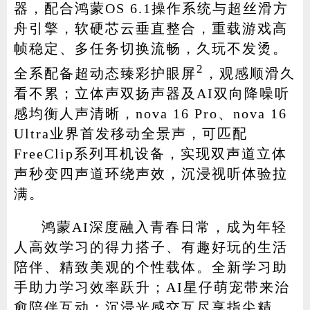
器，配合鸿蒙OS 6.1操作系统与超丝滑方
舟引擎，软硬芯云垂直整合，重载游戏高
帧稳定、多任务切换流畅，久玩不发烫。
2
全系配备超动态臻彩护眼屏
，观感顺滑久
看不累；立体声双扬声器及AI双向降噪听
感均衡人声清晰，nova 16 Pro、nova 16
Ultra业界首发移动全景声，可匹配
FreeClip系列耳机设备，实现双声道立体
声秒变四声道环绕声效，沉浸视听体验拉
满。
鸿蒙AI深度融入青春日常，成为年轻
人高效学习的得力搭子、有趣好玩的生活
陪伴、精致美观的个性载体。全新学习助
手助力学习效率跃升；AI星仔萌宠带来治
愈陪伴互动；沉浸光感交互尽享指尖精