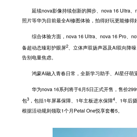
延续nova影像持续创新的脚步、nova 16 Ul
照片等华为目前最全AI修图体验，拍得好玩更能修得
综合体验方面，nova 16 Ultra、nova 16
2
备超动态臻彩护眼屏
、立体声双扬声器及AI双向降噪
告别电量焦虑。
鸿蒙AI融入青春日常，全新学习助手、AI星仔萌宠
华为nova 16系列将于6月5日正式开售，售价29
3
4
包
，包括1年屏幕保障、1年主板进水保障
、1年后摄
根据活动规则领取1个月Petal One悦享套餐5。