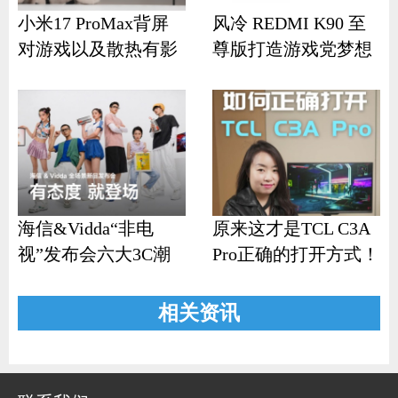
小米17 ProMax背屏
风冷 REDMI K90 至
对游戏以及散热有影
尊版打造游戏党梦想
响？
机
海信&Vidda“非电
原来这才是TCL C3A
视”发布会六大3C潮
Pro正确的打开方式！
品齐发
相关资讯