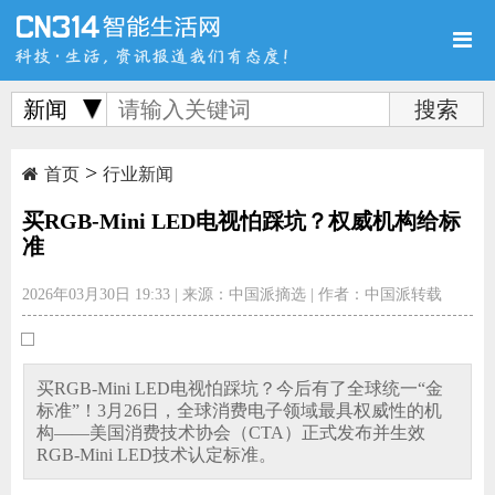
新闻
>
首页
新品
评测
首页
行业新闻
买RGB-Mini LED电视怕踩坑？权威机构给标
准
2026年03月30日 19:33
|
来源：中国派摘选
|
作者：中国派转载
导购
新闻
视频
买RGB-Mini LED电视怕踩坑？今后有了全球统一“金
标准”！3月26日，全球消费电子领域最具权威性的机
构——美国消费技术协会（CTA）正式发布并生效
图赏
游记
直播
RGB-Mini LED技术认定标准。