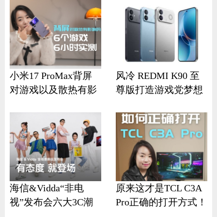
小米17 ProMax背屏
风冷 REDMI K90 至
对游戏以及散热有影
尊版打造游戏党梦想
响？
机
海信&Vidda“非电
原来这才是TCL C3A
视”发布会六大3C潮
Pro正确的打开方式！
品齐发