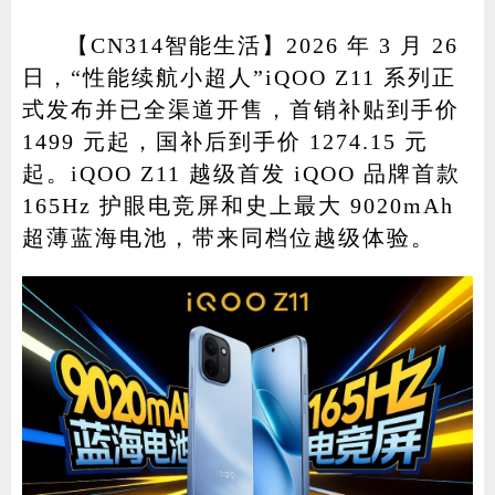
【CN314智能生活】2026 年 3 月 26
日，“性能续航小超人”iQOO Z11 系列正
家电
技巧
作者
式发布并已全渠道开售，首销补贴到手价
1499 元起，国补后到手价 1274.15 元
起。iQOO Z11 越级首发 iQOO 品牌首款
165Hz 护眼电竞屏和史上最大 9020mAh
登录
注册
超薄蓝海电池，带来同档位越级体验。