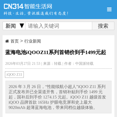
新闻
>
首页
新品
评测
首页
行业新闻
蓝海电池iQOOZ11系列首销价到手1499元起
2026年03月27日 21:53
|
来源：转载
|
作者：中国派转载
导购
新闻
视频
iQOO Z11
2026 年 3 月 26 日，“性能续航小超人”iQOO Z11 系列
正式发布并已全渠道开售，首销补贴到手价 1499 元
起，国补后到手价 1274.15 元起。iQOO Z11 越级首发
iQOO 品牌首款 165Hz 护眼电竞屏和史上最大
图赏
游记
直播
9020mAh 超薄蓝海电池，带来同档位越级体验。