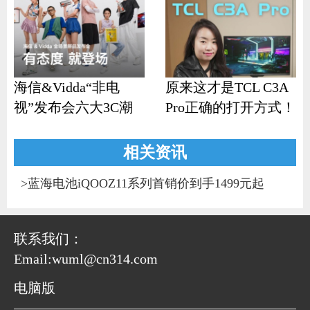
海信&Vidda“非电
原来这才是TCL C3A
视”发布会六大3C潮
Pro正确的打开方式！
品齐发
相关资讯
>
蓝海电池iQOOZ11系列首销价到手1499元起
联系我们：
Email:wuml@cn314.com
电脑版