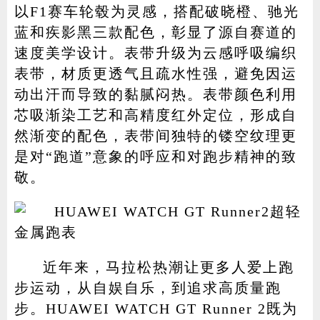
以F1赛车轮毂为灵感，搭配破晓橙、驰光
蓝和疾影黑三款配色，彰显了源自赛道的
速度美学设计。表带升级为云感呼吸编织
表带，材质更透气且疏水性强，避免因运
动出汗而导致的黏腻闷热。表带颜色利用
芯吸渐染工艺和高精度红外定位，形成自
然渐变的配色，表带间独特的镂空纹理更
是对“跑道”意象的呼应和对跑步精神的致
敬。
近年来，马拉松热潮让更多人爱上跑
步运动，从自娱自乐，到追求高质量跑
步。HUAWEI WATCH GT Runner 2既为