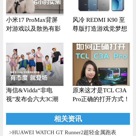
小米17 ProMax背屏
风冷 REDMI K90 至
对游戏以及散热有影
尊版打造游戏党梦想
响？
机
海信&Vidda“非电
原来这才是TCL C3A
视”发布会六大3C潮
Pro正确的打开方式！
品齐发
相关资讯
>
HUAWEI WATCH GT Runner2超轻金属跑表