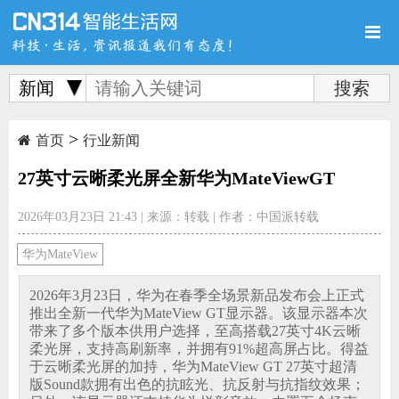
新闻
>
首页
新品
评测
首页
行业新闻
27英寸云晰柔光屏全新华为MateViewGT
2026年03月23日 21:43
|
来源：转载
|
作者：中国派转载
导购
新闻
视频
华为MateView
2026年3月23日，华为在春季全场景新品发布会上正式
推出全新一代华为MateView GT显示器。该显示器本次
带来了多个版本供用户选择，至高搭载27英寸4K云晰
柔光屏，支持高刷新率，并拥有91%超高屏占比。得益
图赏
游记
直播
于云晰柔光屏的加持，华为MateView GT 27英寸超清
版Sound款拥有出色的抗眩光、抗反射与抗指纹效果；