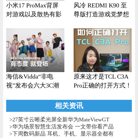
小米17 ProMax背屏
风冷 REDMI K90 至
对游戏以及散热有影
尊版打造游戏党梦想
响？
机
海信&Vidda“非电
原来这才是TCL C3A
视”发布会六大3C潮
Pro正确的打开方式！
品齐发
相关资讯
>
27英寸云晰柔光屏全新华为MateViewGT
>
华为场景智慧生活发布会 一文带你看产品
>
下周数码新品 耳机、手机、显示器全都有