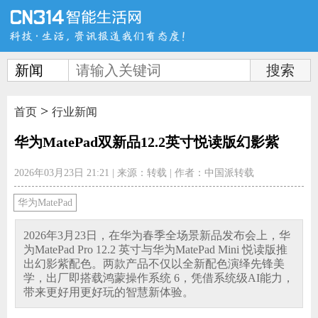
新闻
>
首页
新品
评测
首页
行业新闻
华为MatePad双新品12.2英寸悦读版幻影紫
2026年03月23日 21:21
|
来源：转载
|
作者：中国派转载
导购
新闻
视频
华为MatePad
2026年3月23日，在华为春季全场景新品发布会上，华
为MatePad Pro 12.2 英寸与华为MatePad Mini 悦读版推
出幻影紫配色。两款产品不仅以全新配色演绎先锋美
学，出厂即搭载鸿蒙操作系统 6，凭借系统级AI能力，
图赏
游记
直播
带来更好用更好玩的智慧新体验。