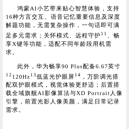
鸿蒙AI小艺带来贴心智慧体验，支持
16种方言交互、语音记忆重要信息及深度
解题功能，无需复杂操作，一句话即可满
11
足多元需求；关怀模式、远程守护
、畅
享X键等功能，适配不同年龄段用机需
求。
此外，华为畅享90 Plus配备6.67英寸
12
13
14
120Hz
低蓝光护眼屏
，万阶调光搭
配双护眼模式，视觉体验更舒适；后置搭
载全域旗舰AI影像算法与XD Portrait人像
引擎，前置光影人像美颜，满足日常记录
需求。