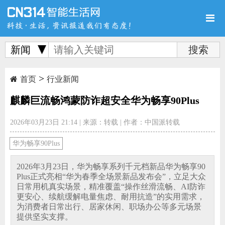
新闻
>
首页
新品
评测
首页
行业新闻
麒麟巨流畅鸿蒙防诈超安全华为畅享90Plus
2026年03月23日 21:14
|
来源：转载
|
作者：中国派转载
导购
新闻
视频
华为畅享90Plus
2026年3月23日，华为畅享系列千元档新品华为畅享90
Plus正式亮相“华为春季全场景新品发布会”，立足大众
日常用机真实场景，精准覆盖“操作丝滑流畅、AI防诈
更安心、续航缓解电量焦虑、耐用抗造”的实用需求，
图赏
游记
直播
为消费者日常出行、居家休闲、职场办公等多元场景
提供坚实支撑。