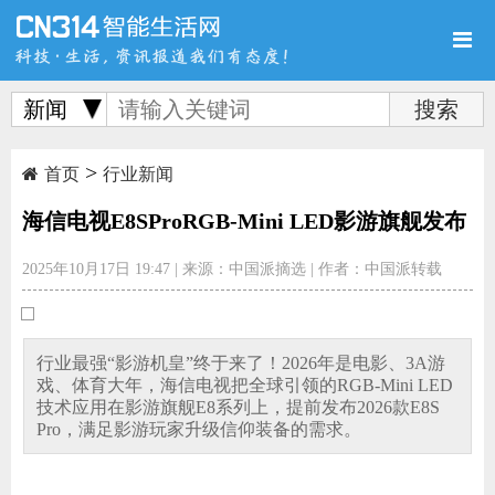
新闻
>
首页
新品
评测
首页
行业新闻
海信电视E8SProRGB-Mini LED影游旗舰发布
2025年10月17日 19:47
|
来源：中国派摘选
|
作者：中国派转载
导购
新闻
视频
行业最强“影游机皇”终于来了！2026年是电影、3A游
戏、体育大年，海信电视把全球引领的RGB-Mini LED
技术应用在影游旗舰E8系列上，提前发布2026款E8S
Pro，满足影游玩家升级信仰装备的需求。
图赏
游记
直播