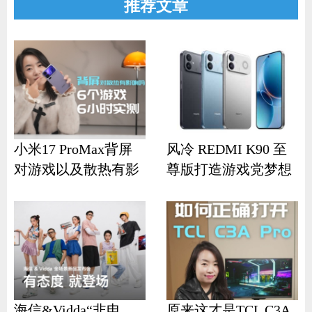
推荐文章
小米17 ProMax背屏
风冷 REDMI K90 至
对游戏以及散热有影
尊版打造游戏党梦想
响？
机
海信&Vidda“非电
原来这才是TCL C3A