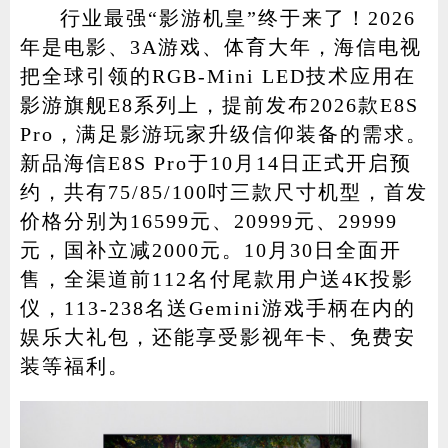
行业最强“影游机皇”终于来了！2026
年是电影、3A游戏、体育大年，海信电视
把全球引领的RGB-Mini LED技术应用在
家电
技巧
作者
影游旗舰E8系列上，提前发布2026款E8S
Pro，满足影游玩家升级信仰装备的需求。
新品海信E8S Pro于10月14日正式开启预
约，共有75/85/100吋三款尺寸机型，首发
登录
注册
价格分别为16599元、20999元、29999
元，国补立减2000元。10月30日全面开
售，全渠道前112名付尾款用户送4K投影
仪，113-238名送Gemini游戏手柄在内的
娱乐大礼包，还能享受影视年卡、免费安
装等福利。