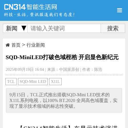
新闻
>
首页
新品
评测
首页
行业新闻
SQD-MiniLED打破色域桎梏 开启显色新纪元
2025年09月19日 16:04
|
来源：中国派原创
|
作者：陈浩
导购
新闻
视频
TCL
SQD-Mini LED
X11L
9月15日，TCL正式推出搭载SQD-Mini LED技术的
X11L系列电视，以100% BT.2020 全局高色域覆盖，实
现了显示技术领域的标志性突破。
图赏
游记
直播