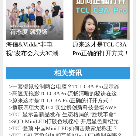
海信&Vidda“非电
原来这才是TCL C3A
视”发布会六大3C潮
Pro正确的打开方式！
品齐发
相关资讯
>
一套键鼠控制两台电脑？TCL C3A Pro显示器
>
高速无拖影TCLC3APro流畅清晰的秘诀在这
>
原来这才是TCL C3A Pro正确的打开方式！
>
揽获四项大奖TCL实业携创新科技登场AWE
>
TCL显示器新品发布 生态格局的“胜境革命”
>
SQD-MiniLED打破色域桎梏 开启显色新纪元
>
TCL登顶 中国Mini LED如何击败索尼称王？
>
TCL Q9L万象分区和普通MIni LED差别在哪？