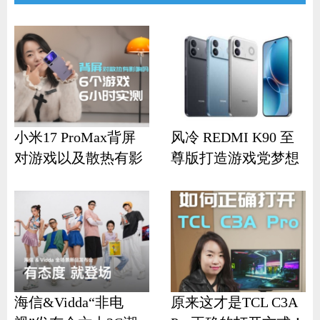
小米17 ProMax背屏
风冷 REDMI K90 至
对游戏以及散热有影
尊版打造游戏党梦想
响？
机
海信&Vidda“非电
原来这才是TCL C3A