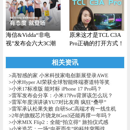
海信&Vidda“非电
原来这才是TCL C3A
视”发布会六大3C潮
Pro正确的打开方式！
品齐发
相关资讯
>
高智感的家 小米科技家电创新展登录AWE
>
小米Hyper AI荣获全球智能终端赛道特等奖
>
小米17标准版 能对标 iPhone 17 Pro吗？
>
雷军发布会分享：小米17Pro背屏该怎么玩？
>
雷军年度演讲谈YU7对比友商 疯狂“叠甲”
>
雷军承认松果失败 自研SoC高端才有一线生机
>
2年的旗舰芯片骁龙8Gen3还能再撑一年吗？
>
小米MIX Flip2：全能“拍立得” 旅拍仪式感
>
小米造芯：一场“向死而生”的科技突围战