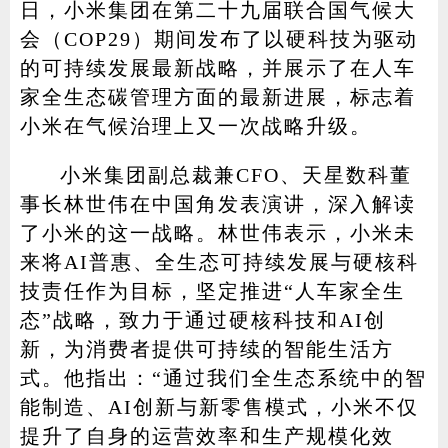
日，小米集团在第二十九届联合国气候大
会（COP29）期间发布了以硬科技为驱动
的可持续发展最新战略，并展示了在人车
家电
技巧
作者
家全生态碳管理方面的最新进展，标志着
小米在气候治理上又一次战略升级。
小米集团副总裁兼CFO、天星数科董
登录
注册
事长林世伟在中国角发表演讲，深入解读
了小米的这一战略。林世伟表示，小米未
来将AI普惠、全生态可持续发展与硬核科
技责任作为目标，坚定推进“人车家全生
态”战略，致力于通过硬核科技和AI创
新，为消费者提供可持续的智能生活方
式。他指出：“通过我们全生态系统中的智
能制造、AI创新与新零售模式，小米不仅
提升了自身的运营效率和生产规模化效