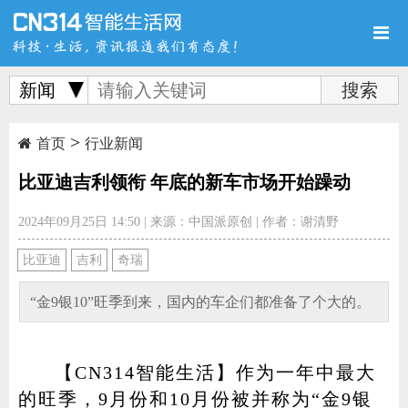
新闻
>
首页
新品
评测
首页
行业新闻
比亚迪吉利领衔 年底的新车市场开始躁动
2024年09月25日 14:50
|
来源：中国派原创
|
作者：谢清野
导购
新闻
视频
比亚迪
吉利
奇瑞
“金9银10”旺季到来，国内的车企们都准备了个大的。
【CN314智能生活】作为一年中最大
图赏
游记
直播
的旺季，9月份和10月份被并称为“金9银