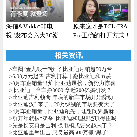
海信&Vidda“非电
原来这才是TCL C3A
视”发布会六大3C潮
Pro正确的打开方式！
品齐发
相关资讯
>
车圈“金九银十”收官 比亚迪月销超50万台
>
6.98万元起售 吉利打算干翻比亚迪和五菱
>
8月车企销量出炉 比亚迪屠榜，新势力惊喜
>
比亚迪一台车挣8000 拿近200亿搞研发？
>
比亚迪吉利领衔 年底的新车市场开始躁动
>
比亚迪汉L来了，20万级别的市场要变天了
>
4月车企销量，比亚迪领先，理想问界赢麻
>
刚开年就被“双杀”比亚迪和理想还顶得住吗
>
先是长安再是吉利 换电模式要火起来了？
>
比亚迪重拳出击 悬赏最高500万抓“黑子”