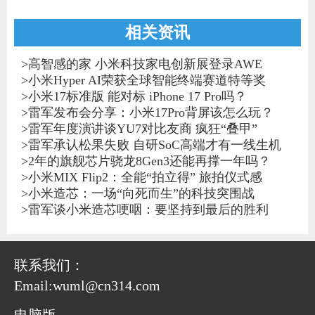
品齐发
相关资讯
>
高智感的家 小米科技家电创新展登录AWE
>
小米Hyper AI荣获全球智能终端赛道特等奖
>
小米17标准版 能对标 iPhone 17 Pro吗？
>
雷军发布会分享：小米17Pro背屏该怎么玩？
>
雷军年度演讲谈YU7对比友商 疯狂“叠甲”
>
雷军承认松果失败 自研SoC高端才有一线生机
>
2年的旗舰芯片骁龙8Gen3还能再撑一年吗？
>
小米MIX Flip2：全能“拍立得” 旅拍仪式感
>
小米造芯：一场“向死而生”的科技突围战
>
雷军谈小米造芯哽咽：要坚持到最后的胜利
联系我们：
Email:wuml@cn314.com