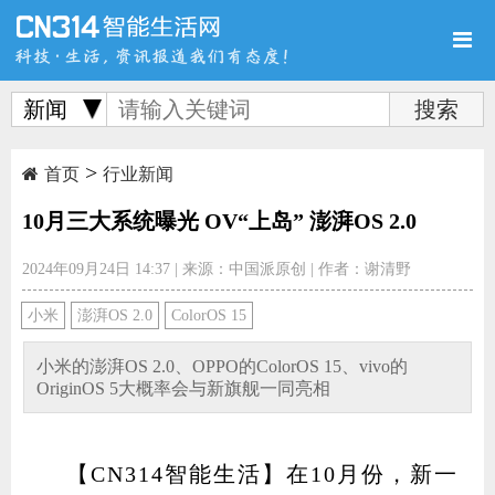
新闻
>
首页
新品
评测
首页
行业新闻
10月三大系统曝光 OV“上岛” 澎湃OS 2.0
2024年09月24日 14:37
|
来源：中国派原创
|
作者：谢清野
导购
新闻
视频
小米
澎湃OS 2.0
ColorOS 15
小米的澎湃OS 2.0、OPPO的ColorOS 15、vivo的
OriginOS 5大概率会与新旗舰一同亮相
图赏
游记
直播
【CN314智能生活】在10月份，新一