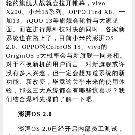
轮的旗舰大战就会拉开帷幕，vivo
X200、小米15系列、OPPO Find X8、一
加13、iQOO 13等旗舰会轮番与大家见
家电
技巧
作者
面。而在进行黑科技对决的同时，各家新
系统也在路上了，目前小米的澎湃OS
2.0、OPPO的ColorOS 15、vivo的
OriginOS 5大概率会与新旗舰一同亮相。
登录
注册
对于不换新机的用户而言，对新旗舰或许
没有多大兴趣，但一定会想知道系统的新
功能、新改变，毕竟这关乎未来的使用体
验，那么三大系统都会有哪些惊喜呢？我
们结合爆料先提前了解一下吧。
澎湃OS 2.0
澎湃OS 2.0已经开启内部员工测试，