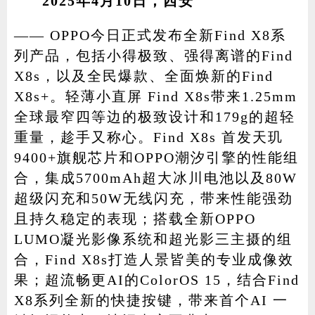
2025年4月10日，西安
—— OPPO今日正式发布全新Find X8系
列产品，包括小得极致、强得离谱的Find
家电
技巧
作者
X8s，以及全民爆款、全面焕新的Find
X8s+。轻薄小直屏 Find X8s带来1.25mm
全球最窄四等边的极致设计和179g的超轻
登录
注册
重量，趁手又称心。Find X8s 首发天玑
9400+旗舰芯片和OPPO潮汐引擎的性能组
合，集成5700mAh超大冰川电池以及80W
超级闪充和50W无线闪充，带来性能强劲
且持久稳定的表现；搭载全新OPPO
LUMO凝光影像系统和超光影三主摄的组
合，Find X8s打造人景皆美的专业成像效
果；超流畅更AI的ColorOS 15，结合Find
X8系列全新的快捷按键，带来首个AI 一