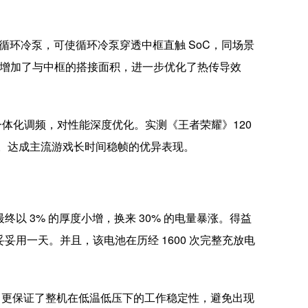
 冰封循环冷泵，可使循环冷泵穿透中框直触 SoC，同场景
.K)，并增加了与中框的搭接面积，进一步优化了热传导效
DDR 一体化调频，对性能深度优化。实测《王者荣耀》120
8.1℃。达成主流游戏长时间稳帧的优异表现。
终以 3% 的厚度小增，换来 30% 的电量暴涨。得益
电量，妥妥用一天。并且，该电池在历经 1600 次完整充放电
量，更保证了整机在低温低压下的工作稳定性，避免出现