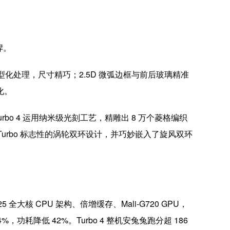
悍。
了小型化处理，尺寸精巧；2.5D 微弧边框与前后玻璃精准
化。
bo 4 运用纳米级光刻工艺，精雕出 8 万个菱格编织
urbo 标志性的涡轮双环设计，并巧妙嵌入了旋风双环
 全大核 CPU 架构、倍增缓存、Mali-G720 GPU，
，功耗降低 42%。Turbo 4 整机安兔兔跑分超 186