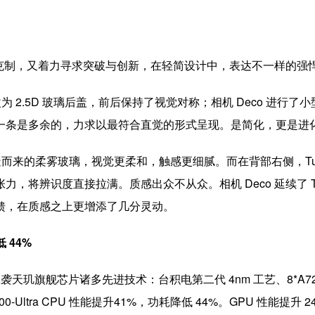
敬畏与克制，又着力寻求突破与创新，在轻简设计中，表达不一样的强
改为 2.5D 玻璃后盖，前后保持了视觉对称；相机 Deco 进行
一条是多余的，力求以最符合直觉的形式呈现。是简化，更是进
打造而来的柔雾玻璃，视觉更柔和，触感更细腻。而在背部右侧，Tur
，将辨识度直接拉满。质感出众不从众。相机 Deco 延续了 T
馈，在质感之上更增添了几分灵动。
 44%
ra，承袭天玑旗舰芯片诸多先进技术：台积电第二代 4nm 工艺、8*A725
tra CPU 性能提升41%，功耗降低 44%。GPU 性能提升 24%