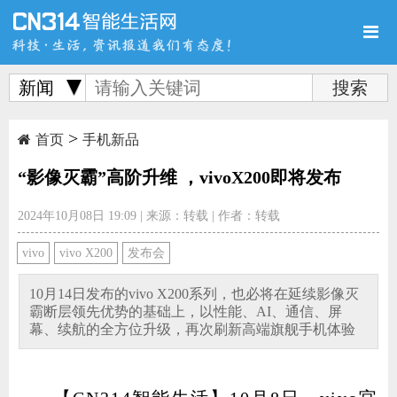
新闻
>
首页
新品
评测
首页
手机新品
“影像灭霸”高阶升维 ，vivoX200即将发布
2024年10月08日 19:09
|
来源：转载
|
作者：转载
导购
新闻
视频
vivo
vivo X200
发布会
10月14日发布的vivo X200系列，也必将在延续影像灭
霸断层领先优势的基础上，以性能、AI、通信、屏
幕、续航的全方位升级，再次刷新高端旗舰手机体验
图赏
游记
直播