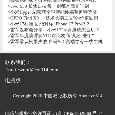
>
高智感的家 小米科技家电创新展登录AWE
>
vivo S50 长焦Live 每一刻都是高光时刻
>
小米Hyper AI荣获全球智能终端赛道特等奖
>
OPPO Find X9：“技术长期主义”的价值回归
>
小米17标准版 能对标 iPhone 17 Pro吗？
>
雷军发布会分享：小米17Pro背屏该怎么玩？
>
雷军年度演讲谈YU7对比友商 疯狂“叠甲”
>
雷军承认松果失败 自研SoC高端才有一线生机
联系我们：
Email:wuml@cn314.com
电脑版
Copyright 2026 中国派 版权所有 About cn314
电信与服务业务许可证：(
京ICP备13029860号-1
)