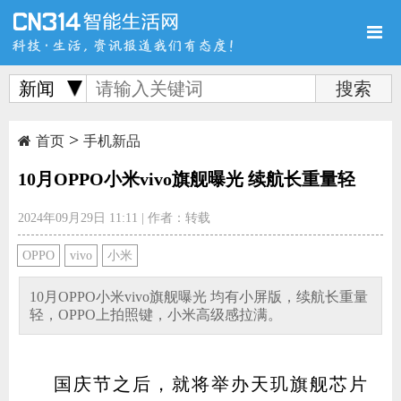
新闻
>
首页
新品
评测
首页
手机新品
10月OPPO小米vivo旗舰曝光 续航长重量轻
2024年09月29日 11:11
|
作者：转载
导购
新闻
视频
OPPO
vivo
小米
10月OPPO小米vivo旗舰曝光 均有小屏版，续航长重量
轻，OPPO上拍照键，小米高级感拉满。
图赏
游记
直播
国庆节之后，就将举办天玑旗舰芯片