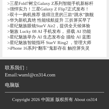
>
三星Fold7树立Galaxy Z系列智能手机新标杆
>
强悍实力！三星Galaxy Z Flip7正式发布！
>
双十一购机推荐 值得注意的三款“跳水”旗舰
>
华为新机真绝 性能续航提升 三折屏买早了
>
星纪魅族眼镜StarV Air2，提供全天候体验
>
魅族 Lucky 08 AI 手机发布， 搭载 AI 功能
>
星纪魅族举办 AI 生态发布会 描绘 AI 蓝图
>
星纪魅族智能指环 StarV Ring2 ，管理大师
>
iPhone 16系列“翻车”鬼影存在 触控屏失灵
联系我们：
Email:wuml@cn314.com
电脑版
Copyright 2026 中国派 版权所有 About cn314