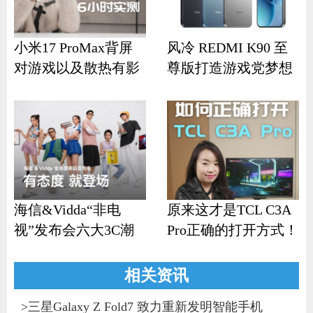
小米17 ProMax背屏
风冷 REDMI K90 至
对游戏以及散热有影
尊版打造游戏党梦想
响？
机
海信&Vidda“非电
原来这才是TCL C3A
视”发布会六大3C潮
Pro正确的打开方式！
品齐发
相关资讯
>
三星Galaxy Z Fold7 致力重新发明智能手机