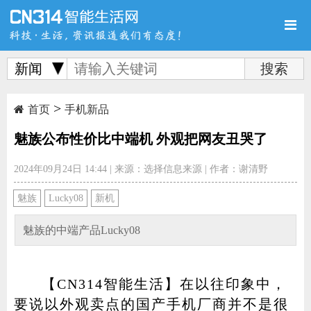
新闻
>
首页
新品
评测
首页
手机新品
魅族公布性价比中端机 外观把网友丑哭了
2024年09月24日 14:44
|
来源：选择信息来源
|
作者：谢清野
导购
新闻
视频
魅族
Lucky08
新机
魅族的中端产品Lucky08
【CN314智能生活】在以往印象中，
图赏
游记
直播
要说以外观卖点的国产手机厂商并不是很