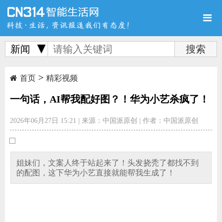
新闻
>
首页
新品
评测
首页
精彩视频
一句话，AI帮我配好图？！华为小艺杀疯了！
2026年06月27日 15:21
|
来源：中国派原创
|
作者：中国派原创
导购
新闻
视频
姐妹们，文案人终于站起来了！头发挠秃了都找不到
的配图，这下华为小艺直接就能帮我生成了！
图赏
游记
直播