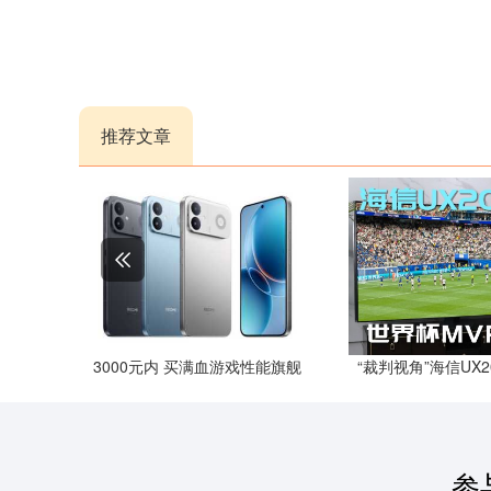
推荐文章

3000元内 买满血游戏性能旗舰
“裁判视角”海信UX
参