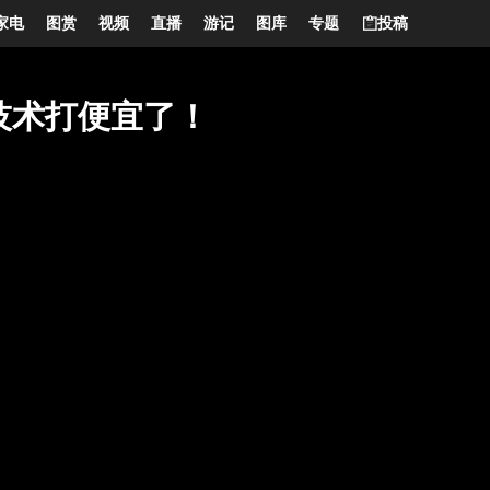
家电
图赏
视频
直播
游记
图库
专题
投稿

技术打便宜了！