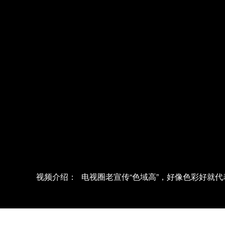
视频介绍：
电视圈老宣传“色域高”，好像色彩好就代