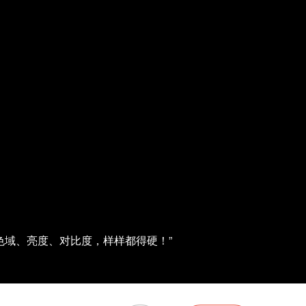
，色域、亮度、对比度，样样都得硬！”