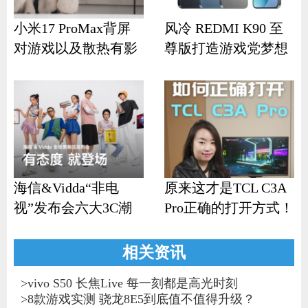
小米17 ProMax背屏
风冷 REDMI K90 至
对游戏以及散热有影
尊版打造游戏党梦想
响？
机
海信&Vidda“非电
原来这才是TCL C3A
视”发布会六大3C潮
Pro正确的打开方式！
品齐发
相关资讯
>
vivo S50 长焦Live 每一刻都是高光时刻
>
8款游戏实测 骁龙8E5到底值不值得升级？