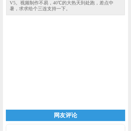
V5。视频制作不易，40℃的大热天到处跑，差点中
暑，求求给个三连支持一下。
家电
技巧
作者
登录
注册
网友评论