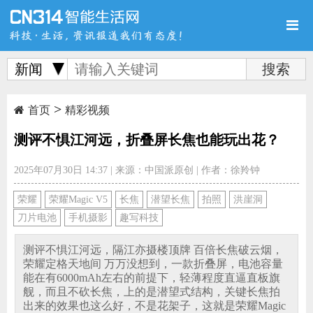
新闻
>
首页
新品
评测
首页
精彩视频
测评不惧江河远，折叠屏长焦也能玩出花？
2025年07月30日 14:37
|
来源：中国派原创
|
作者：徐羚钟
导购
新闻
视频
荣耀
荣耀Magic V5
长焦
潜望长焦
拍照
洪崖洞
刀片电池
手机摄影
趣写科技
测评不惧江河远，隔江亦摄楼顶牌 百倍长焦破云烟，
荣耀定格天地间 万万没想到，一款折叠屏，电池容量
能在有6000mAh左右的前提下，轻薄程度直逼直板旗
图赏
游记
直播
舰，而且不砍长焦，上的是潜望式结构，关键长焦拍
出来的效果也这么好，不是花架子，这就是荣耀Magic