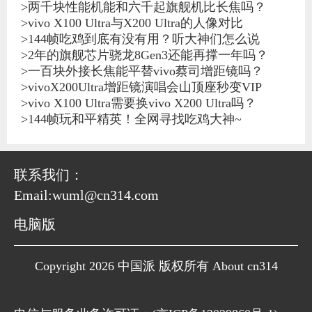
>
两千块性能机能和六千起旗舰机比长焦吗？
>
vivo X100 Ultra与X200 Ultra的人像对比
>
144帧吃鸡到底有没有用？听大神们怎么说
>
2年的旗舰芯片骁龙8Gen3还能再撑一年吗？
>
一百块外接长焦能平替vivo蔡司增距镜吗？
>
vivoX200Ultra增距镜演唱会山顶座秒变VIP
>
vivo X100 Ultra需要换vivo X200 Ultra吗？
>
144帧玩和平精英！全网寻找吃鸡大神~
联系我们：
Email:wuml@cn314.com
电脑版
Copyright 2026 中国派 版权所有 About cn314