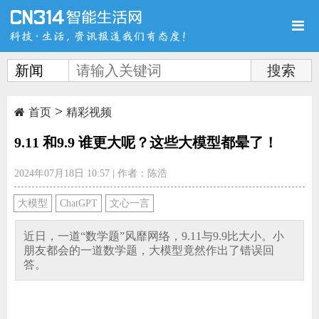
新闻
>
首页
新品
评测
首页
精彩视频
9.11 和9.9 谁更大呢？这些大模型都晕了！
2024年07月18日 10:57
|
作者：陈浩
导购
新闻
视频
大模型
ChatGPT
文心一言
近日，一道“数学题”风靡网络，9.11与9.9比大小。小
朋友都会的一道数学题，大模型竟然作出了错误回
答。
图赏
游记
直播