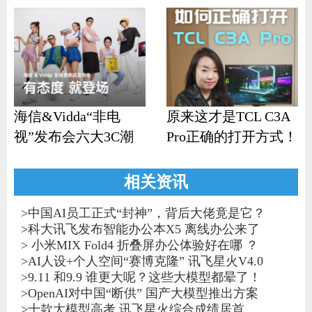
海信&Vidda“非电
原来这才是TCL C3A
视”发布会六大3C潮
Pro正确的打开方式！
品齐发
相关资讯
>
中国AI员工正式“封神”，背后大佬竟是它？
>
科大讯飞发布智能办公本X5 离线办公来了
>
小米MIX Fold4 折叠屏办公体验好在哪 ？
>
AI人设+个人空间“赛博克隆” 讯飞星火V4.0
>
9.11 和9.9 谁更大呢？这些大模型都晕了！
>
OpenAI对中国“断供” 国产大模型推出方案
>
十款大模型高考 讯飞星火综合成绩居首