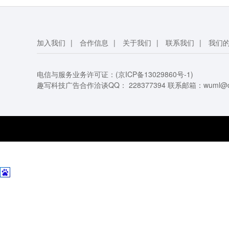
加入我们
|
合作信息
|
关于我们
|
联系我们
|
我们
电信与服务业务许可证：(
京ICP备13029860号-1
)
趣写科技广告合作洽谈QQ：
228377394
联系邮箱：
wuml@