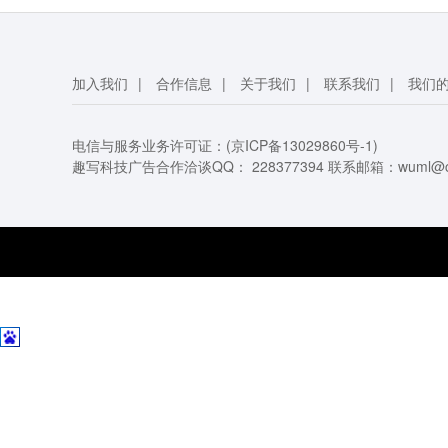
加入我们
|
合作信息
|
关于我们
|
联系我们
|
我们
电信与服务业务许可证：(
京ICP备13029860号-1
)
趣写科技广告合作洽谈QQ：
228377394
联系邮箱：
wuml@