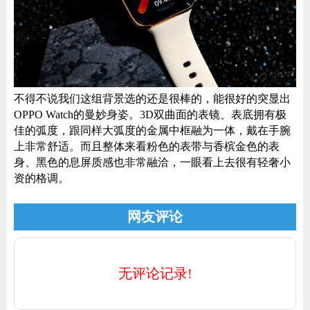
家电
技巧
作者
不得不说我们这组背景选的还是很棒的，能很好的突显出
在
，但
OPPO Watch的曼妙身姿。3D双曲面的表镜、表底拥有极
电
一
佳的弧度，跟同样大弧度的金属中框融为一体，戴在手腕
的
登录
注册
就
上非常舒适。而且整体来看粉色的表带与香槟金色的表
用
性
身、黑色的息屏质感也非常融洽，一眼看上去很有轻奢小
们
资的格调。
网友评论
无评论记录!