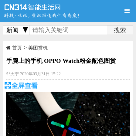
新闻
>
首页
新品
评测
首页
美图赏机
手腕上的手机 OPPO Watch粉金配色图赏
邹天宁
2020年03月31日 15:22
导购
新闻
视频
11
2/11
图赏
游记
直播