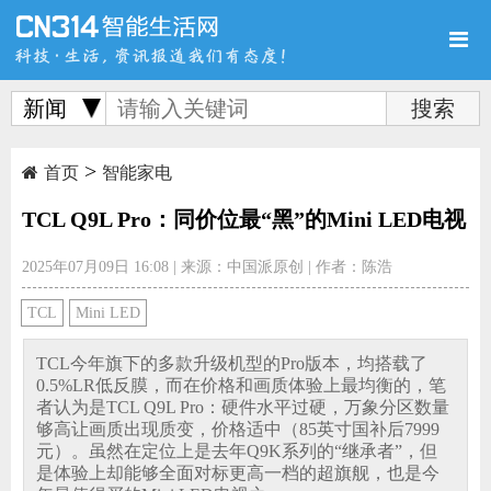
新闻
>
首页
新品
评测
首页
智能家电
TCL Q9L Pro：同价位最“黑”的Mini LED电视
2025年07月09日 16:08
|
来源：中国派原创
|
作者：陈浩
导购
新闻
视频
TCL
Mini LED
TCL今年旗下的多款升级机型的Pro版本，均搭载了
0.5%LR低反膜，而在价格和画质体验上最均衡的，笔
者认为是TCL Q9L Pro：硬件水平过硬，万象分区数量
够高让画质出现质变，价格适中（85英寸国补后7999
图赏
游记
直播
元）。虽然在定位上是去年Q9K系列的“继承者”，但
是体验上却能够全面对标更高一档的超旗舰，也是今