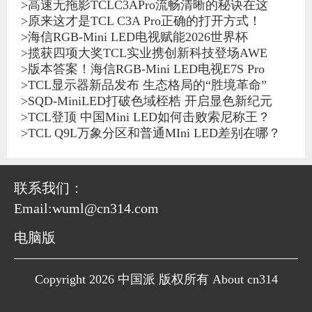
>
高速无拖影TCLC3APro流畅清晰的秘诀在这
>
原来这才是TCL C3A Pro正确的打开方式！
>
海信RGB-Mini LED电视赋能2026世界杯
>
揽获四项大奖TCL实业携创新科技登场AWE
>
版本答案！海信RGB-Mini LED电视E7S Pro
>
TCL显示器新品发布 生态格局的“胜境革命”
>
SQD-MiniLED打破色域桎梏 开启显色新纪元
>
TCL登顶 中国Mini LED如何击败索尼称王？
>
TCL Q9L万象分区和普通MIni LED差别在哪？
联系我们：
Email:wuml@cn314.com
电脑版
Copyright 2026 中国派 版权所有 About cn314