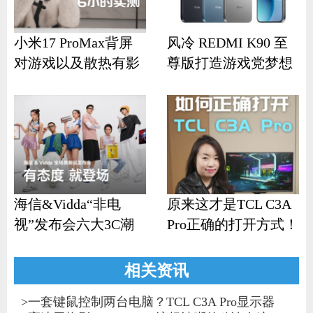
小米17 ProMax背屏
风冷 REDMI K90 至
对游戏以及散热有影
尊版打造游戏党梦想
响？
机
海信&Vidda“非电
原来这才是TCL C3A
视”发布会六大3C潮
Pro正确的打开方式！
品齐发
相关资讯
>
一套键鼠控制两台电脑？TCL C3A Pro显示器