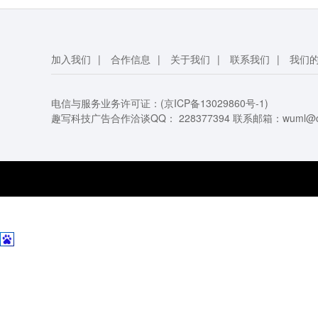
加入我们
|
合作信息
|
关于我们
|
联系我们
|
我们
电信与服务业务许可证：(
京ICP备13029860号-1
)
趣写科技广告合作洽谈QQ：
228377394
联系邮箱：
wuml@