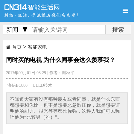
新闻
>
首页
新品
评测
首页
智能家电
同时买的电视 为什么同事会这么羡慕我？
2017年09月01日 08:29
|
作者：谢秋平
导购
新闻
视频
海信EC880
ULED技术
不知道大家有没有那种朋友或者同事，就是什么东西
都想要和你比，也不是想要恶意欺压你，就是想要证
明他的能力、眼光等等都比你强，这种人我们可以称
呼他为“比较男（难）”。
图赏
游记
直播