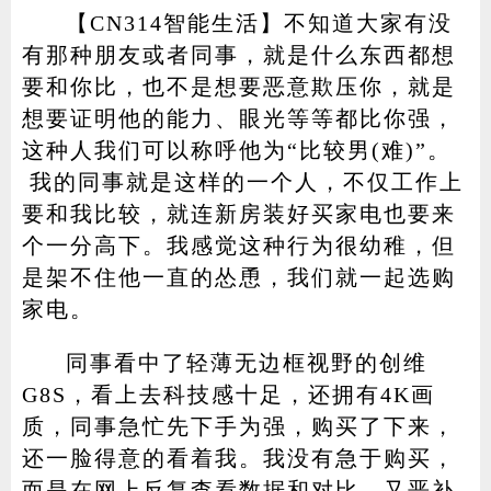
【CN314智能生活】不知道大家有没
有那种朋友或者同事，就是什么东西都想
要和你比，也不是想要恶意欺压你，就是
家电
技巧
作者
想要证明他的能力、眼光等等都比你强，
这种人我们可以称呼他为“比较男(难)”。
我的同事就是这样的一个人，不仅工作上
登录
注册
要和我比较，就连新房装好买家电也要来
个一分高下。我感觉这种行为很幼稚，但
是架不住他一直的怂恿，我们就一起选购
家电。
同事看中了轻薄无边框视野的创维
G8S，看上去科技感十足，还拥有4K画
质，同事急忙先下手为强，购买了下来，
还一脸得意的看着我。我没有急于购买，
而是在网上反复查看数据和对比，又恶补