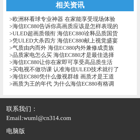
相关资讯
>
欧洲杯看球专业神器 在家能享受现场体验
>
海信EC880告诉你高画质应该是怎样表现的
>
ULED超画质领衔 海信EC880诠释品质国货
>
凭ULED大杀四方 海信EC880献上视觉盛宴
>
气质由内而外 海信EC880内外兼修成贵族
>
品质家电怎么买 海信EC880才是最佳选择
>
海信EC880让你在家即可享受高品质生活
>
买电视不做功课 认准海信ULED技术就行了
>
海信EC880凭什么傲视群雄 画质才是王道
>
画质为王的年代 为什么海信EC880有格调
联系我们：
Email:wuml@cn314.com
电脑版