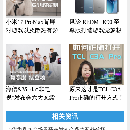
小米17 ProMax背屏
风冷 REDMI K90 至
对游戏以及散热有影
尊版打造游戏党梦想
响？
机
海信&Vidda“非电
原来这才是TCL C3A
视”发布会六大3C潮
Pro正确的打开方式！
品齐发
相关资讯
>
华为春季全场景新品发布会多款新品登场