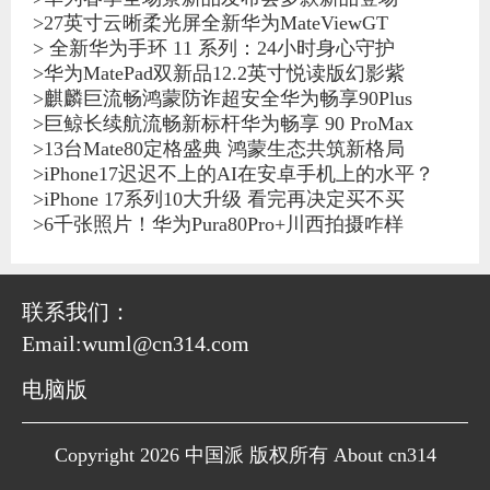
>
27英寸云晰柔光屏全新华为MateViewGT
>
全新华为手环 11 系列：24小时身心守护
>
华为MatePad双新品12.2英寸悦读版幻影紫
>
麒麟巨流畅鸿蒙防诈超安全华为畅享90Plus
>
巨鲸长续航流畅新标杆华为畅享 90 ProMax
>
13台Mate80定格盛典 鸿蒙生态共筑新格局
>
iPhone17迟迟不上的AI在安卓手机上的水平？
>
iPhone 17系列10大升级 看完再决定买不买
>
6千张照片！华为Pura80Pro+川西拍摄咋样
联系我们：
Email:wuml@cn314.com
电脑版
Copyright 2026 中国派 版权所有 About cn314