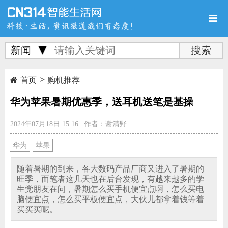
新闻
>
首页
新品
评测
首页
购机推荐
华为苹果暑期优惠季，送耳机送笔是基操
2024年07月18日 15:16
|
作者：谢清野
导购
新闻
视频
华为
苹果
随着暑期的到来，各大数码产品厂商又进入了暑期的
旺季，而笔者这几天也在后台发现，有越来越多的学
生党朋友在问，暑期怎么买手机便宜点啊，怎么买电
脑便宜点，怎么买平板便宜点，大伙儿都拿着钱等着
图赏
游记
直播
买买买呢。