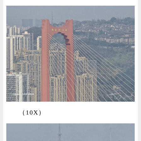
（10X）